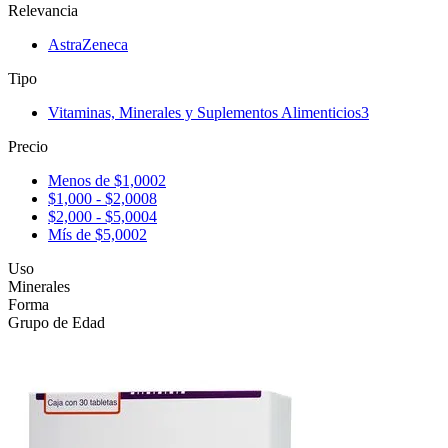
Relevancia
AstraZeneca
Tipo
Vitaminas, Minerales y Suplementos Alimenticios
3
Precio
Menos de $1,000
2
$1,000 - $2,000
8
$2,000 - $5,000
4
Mís de $5,000
2
Uso
Minerales
Forma
Grupo de Edad