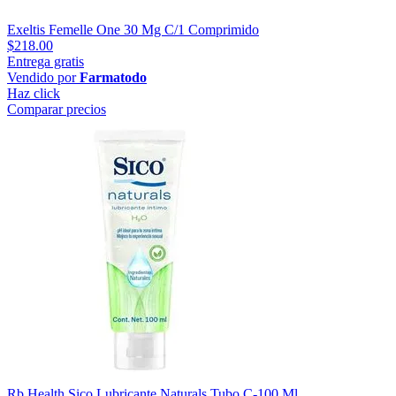
Exeltis Femelle One 30 Mg C/1 Comprimido
$218.00
Entrega gratis
Vendido por
Farmatodo
Haz click
Comparar precios
Rb Health Sico Lubricante Naturals Tubo C-100 Ml