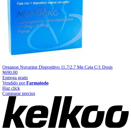
Organon Nuvaring Dispositivo 11.7/2.7 Mg Caja C/1 Dosis
$690.00
Entrega gratis
Vendido por
Farmatodo
Haz click
Comparar precios