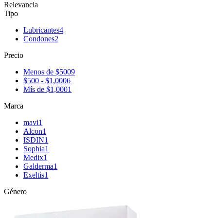
Relevancia
Tipo
Lubricantes
4
Condones
2
Precio
Menos de $500
9
$500 - $1,000
6
Mís de $1,000
1
Marca
mavi
1
Alcon
1
ISDIN
1
Sophia
1
Medix
1
Galderma
1
Exeltis
1
Género